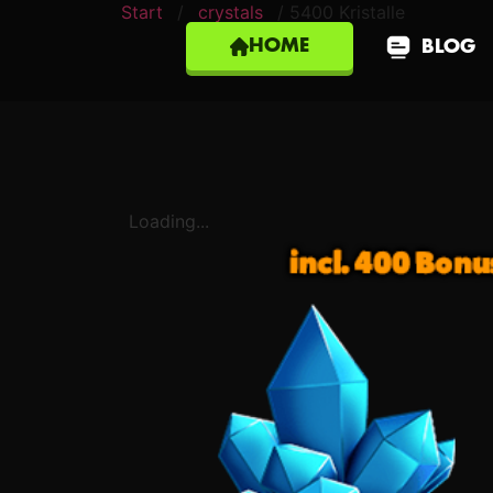
Start
/
crystals
/ 5400 Kristalle
HOME
BLOG
Loading...