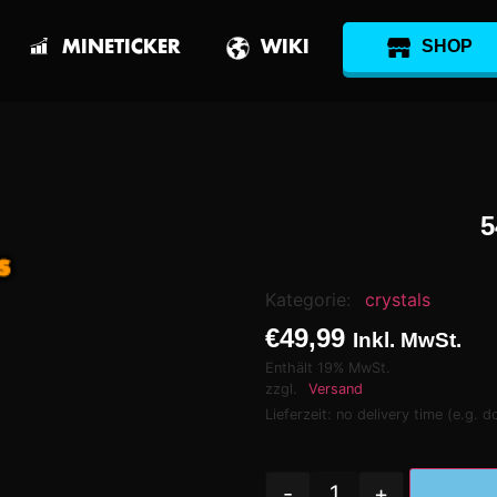
SHOP
MINETICKER
WIKI
5
Kategorie:
crystals
€
49,99
Inkl. MwSt.
Enthält 19% MwSt.
zzgl.
Versand
Lieferzeit: no delivery time (e.g. 
-
+