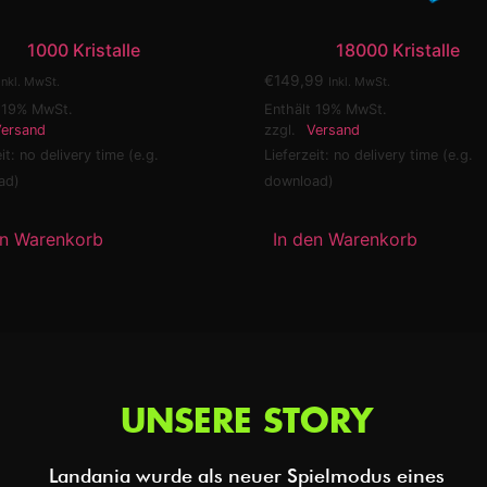
1000 Kristalle
18000 Kristalle
€
149,99
Inkl. MwSt.
Inkl. MwSt.
t 19% MwSt.
Enthält 19% MwSt.
ersand
zzgl.
Versand
it: no delivery time (e.g.
Lieferzeit: no delivery time (e.g.
ad)
download)
en Warenkorb
In den Warenkorb
UNSERE STORY
Landania wurde als neuer Spielmodus eines