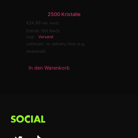
2500 Kristalle
€
24,99
Inkl. MwSt.
Enthält 19% MwSt.
zzgl.
Versand
Lieferzeit: no delivery time (e.g.
download)
In den Warenkorb
SOCIAL